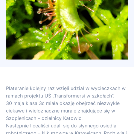
Plateranie kolejny raz wzięli udział w wycieczkach w
ramach projektu UŚ „Transformersi w szkołach”.
30 maja klasa 3c miała okazję obejrzeć niezwykle
ciekawe i wieloznaczne murale znajdujące się w
Szopienicach – dzielnicy Katowic.
Następnie licealiści udali się do słynnego osiedla
robotniczego – Nikiszowca w Katowicach. Podziwiali