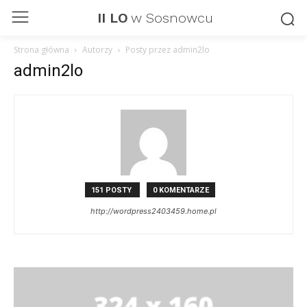
II LO
w Sosnowcu
Strona główna
Autorzy
Posty przez admin2lo
admin2lo
151 POSTY
0 KOMENTARZE
http://wordpress2403459.home.pl