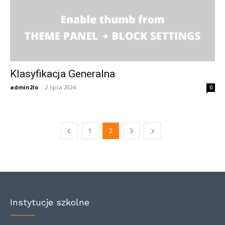
Klasyfikacja Generalna
admin2lo
-
2 lipca 2024
0
1
2
3
Instytucje szkolne