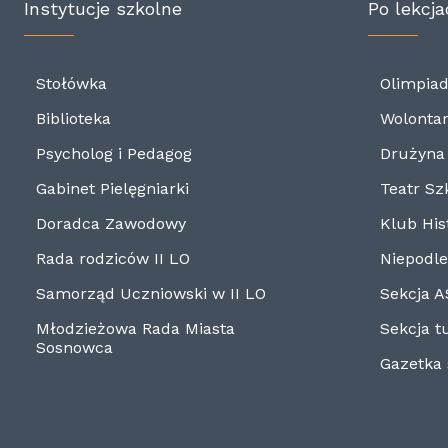
Instytucje szkolne
Po lekcja
Stołówka
Olimpiad
Biblioteka
Wolontar
Psycholog i Pedagog
Drużyna 
Gabinet Pielęgniarki
Teatr Sz
Doradca Zawodowy
Klub His
Rada rodziców II LO
Niepodle
Samorząd Uczniowski w II LO
Sekcja 
Młodzieżowa Rada Miasta
Sekcja t
Sosnowca
Gazetka 