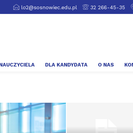
lo2@sosnowiec.edu.pl
32 266-45-35
 NAUCZYCIELA
DLA KANDYDATA
O NAS
KO