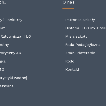
ch..
O nas
y i konkursy
Patronka Szkoły
iat
Historia II LO im. Emili
Ratownicza II LO
Misja szkoły
kolny
Rada Pedagogiczna
toryczny AK
Znani Plateranie
gła
Rodo
ASG
Kontakt
urystyki wodnej
szkolna