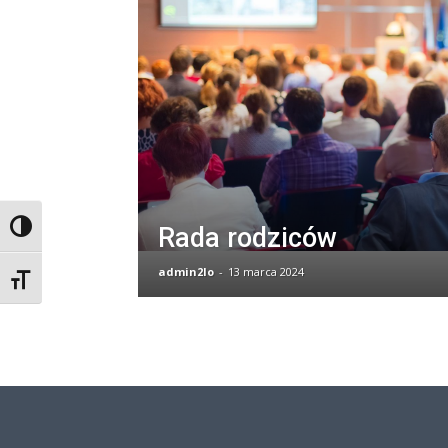
Przełącz wysoki kontrast
Rada rodziców
admin2lo
-
13 marca 2024
Zmień rozmiar czcionek