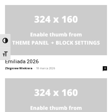
Przełącz wysoki kontrast
Zmień rozmiar czcionek
Emiliada 2026
Zbigniew Wiekiera
-
18 marca 2026
0