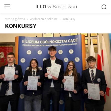
II LO
w Sosnowcu
Strona główna
Wydarzenia szkolne
Konkursy
KONKURSY