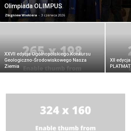
Olimpiada OLIMPUS
Zbigniew Wiekiera
-
3 czerwca 2026
XXVII edycja Ogólnopolskiego Konkursu
Geologiczno-Środowiskowego Nasza
XII edyc
Ziemia
PLATMAT